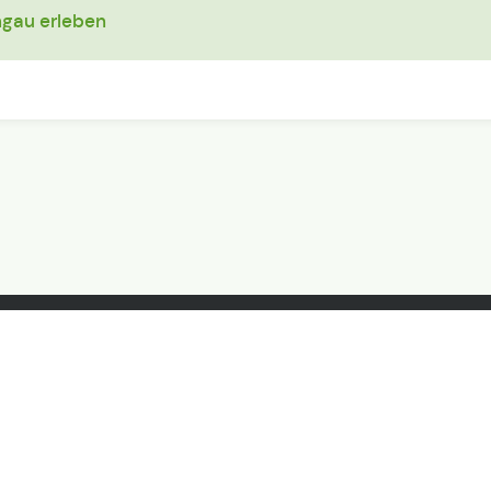
ngau erleben
chtige Links
Rechtliche Link
.de
 Allianz
Impressum