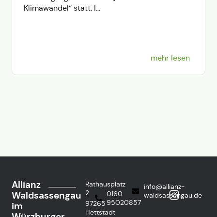
Klimawandel“ statt. I...
mehr lesen
Allianz
Rathausplatz
info@allianz-
2
Waldsassengau
0160
waldsassengau.de
95020857
97265
im
Hettstadt
Würzburger