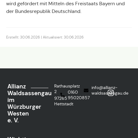
wird gefördert mit Mitteln des Freistaats Bayern und
der Bundesrepublik Deutschland.
Erstellt: 30.06.2026 | Aktualisiert: 30.06.2026
Allianz
Rathausplatz
info@allianz-
2
Waldsassengau
0160
waldsassengau.de
95020857
97265
im
Hettstadt
Würzburger
Westen
e. V.