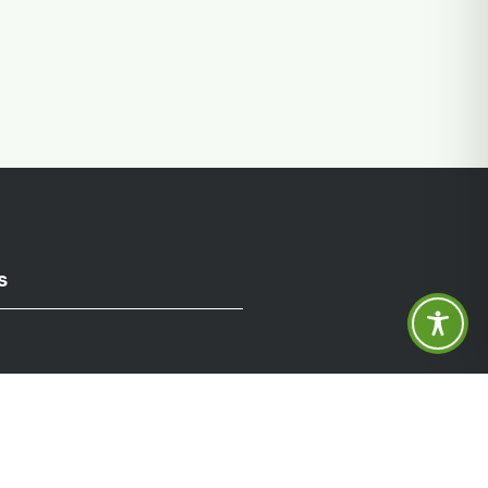
s
ng
efreiheit