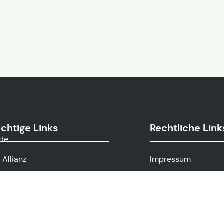
chtige Links
Rechtliche Link
.de
 Allianz
Impressum
ntakt
Datenschutzerkläru
uelle Projekte
Erklärung zur Barrier
eizeitwegweiser
Gebärdensprache